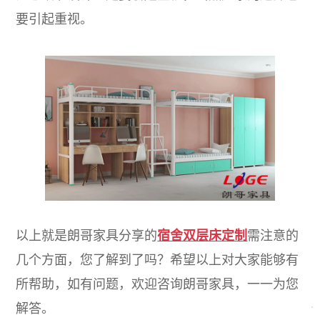
要引起重视。
以上就是朗哥家具分享的
宿舍双层床定制
需注意的
几个方面，您了解到了吗？希望以上对大家能够有
所帮助，如有问题，欢迎咨询朗哥家具，一一为您
解答。