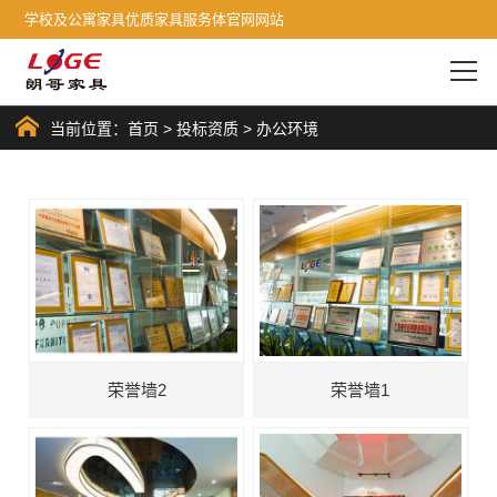
学校及公寓家具优质家具服务体官网网站
当前位置：
首页
>
投标资质
>
办公环境
荣誉墙2
荣誉墙1