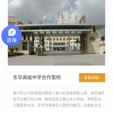
东华高级中学合作案例
查看详情+
客户的认可就是我们朗哥人奋斗的源泉销售心得：金杯银杯
抵不过客户的口碑。朗哥家具主要以办公家具、学校家具、
公寓家具为主，在市场竞争这么激烈的情况，总是屹立在先
前顶端，靠的就是客户口碑，客户的认可就是我们朗哥人奋