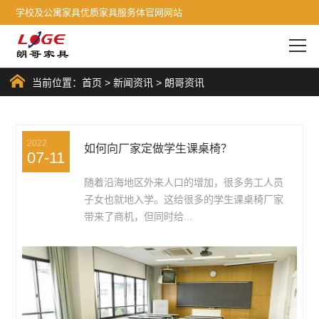
学校及公寓家具优质家具服务体官网网站
当前位置：
首页
>
新闻资讯
>
朗哥资讯
2022
如何向厂家定做学生课桌椅？
07-11
随着沿海地区外来人口的增加，很多务工人员
子女也就地入学。这给很多的学生课桌椅厂家
带来了商机，但同时给...