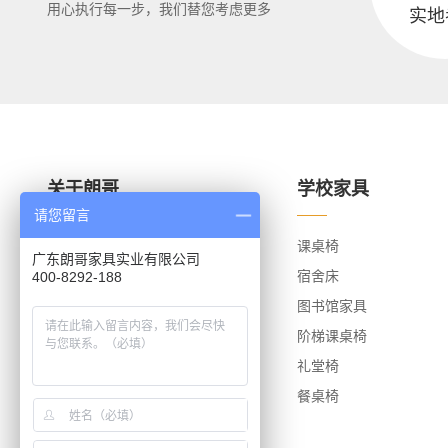
用心执行每一步，我们替您考虑更多
实地
关于朗哥
学校家具
请您留言
关于朗哥
课桌椅
广东朗哥家具实业有限公司
荣誉资质
宿舍床
400-8292-188
团队风采
图书馆家具
办公环境
阶梯课桌椅
礼堂椅
餐桌椅