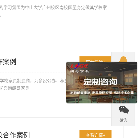
的学习氛围为中山大学广州校区南校园量身定做其学校家
。

作案例
查看详情+
QQ
体学校家具制造商，为多家公办、私立学校提供过优质的产

迎咨询朗哥家具
热线

微信
校合作案例
查看详情+