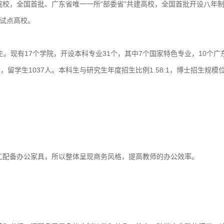
校，全国首批、广东省唯一一所“部委省”共建高校，全国首批开设八年
试点高校。
现有17个学院，开设本科专业31个，其中7个国家特色专业，10个广
人，留学生1037人。本科生与研究生年度招生比例1.58:1，博士招生规模
配备办公家具，所以整体呈现商务风格，提高教师的办公效率。