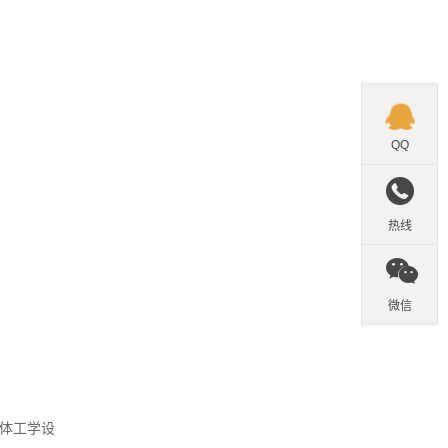

QQ

热线

微信
体工学设